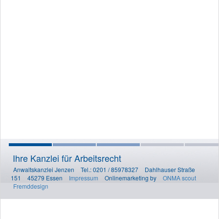
Ihre Kanzlei für Arbeitsrecht
Anwaltskanzlei Jenzen
Tel.: 0201 / 85978327
Dahlhauser Straße
151
45279 Essen
Impressum
Onlinemarketing by
ONMA scout
Fremddesign