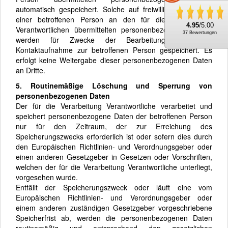
automatisch gespeichert. Solche auf freiwilliger Basis von
einer betroffenen Person an den für die Verarbeitung
4.95
/5.00
Verantwortlichen übermittelten personenbezogenen Daten
37 Bewertungen
werden für Zwecke der Bearbeitung oder der
Kontaktaufnahme zur betroffenen Person gespeichert. Es
erfolgt keine Weitergabe dieser personenbezogenen Daten
an Dritte.
5. Routinemäßige Löschung und Sperrung von
personenbezogenen Daten
Der für die Verarbeitung Verantwortliche verarbeitet und
speichert personenbezogene Daten der betroffenen Person
nur für den Zeitraum, der zur Erreichung des
Speicherungszwecks erforderlich ist oder sofern dies durch
den Europäischen Richtlinien- und Verordnungsgeber oder
einen anderen Gesetzgeber in Gesetzen oder Vorschriften,
welchen der für die Verarbeitung Verantwortliche unterliegt,
vorgesehen wurde.
Entfällt der Speicherungszweck oder läuft eine vom
Europäischen Richtlinien- und Verordnungsgeber oder
einem anderen zuständigen Gesetzgeber vorgeschriebene
Speicherfrist ab, werden die personenbezogenen Daten
routinemäßig und entsprechend den gesetzlichen