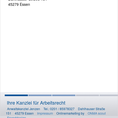
45279 Essen
Ihre Kanzlei für Arbeitsrecht
Anwaltskanzlei Jenzen
Tel.: 0201 / 85978327
Dahlhauser Straße
151
45279 Essen
Impressum
Onlinemarketing by
ONMA scout
Fremddesign